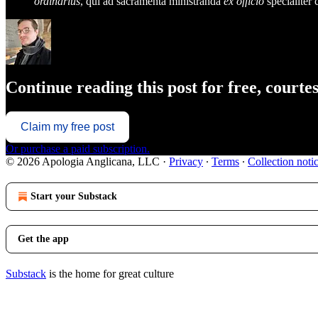
ordinarius
, qui ad sacramenta ministranda
ex officio
specialiter
Continue reading this post for free, court
Claim my free post
Or purchase a paid subscription.
© 2026 Apologia Anglicana, LLC
·
Privacy
∙
Terms
∙
Collection noti
Start your Substack
Get the app
Substack
is the home for great culture