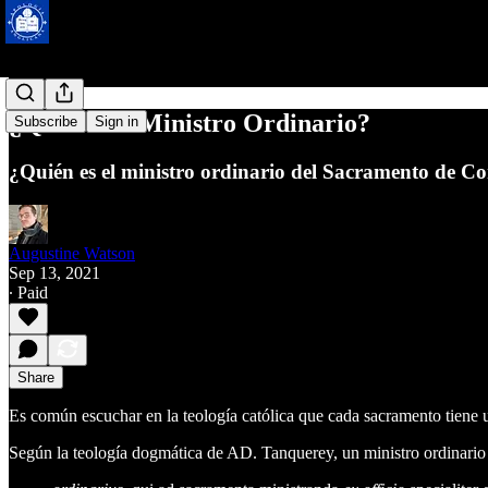
¿Qué es un Ministro Ordinario?
Subscribe
Sign in
¿Quién es el ministro ordinario del Sacramento de C
Augustine Watson
Sep 13, 2021
∙ Paid
Share
Es común escuchar en la teología católica que cada sacramento tiene un
Según la teología dogmática de AD. Tanquerey, un ministro ordinario 