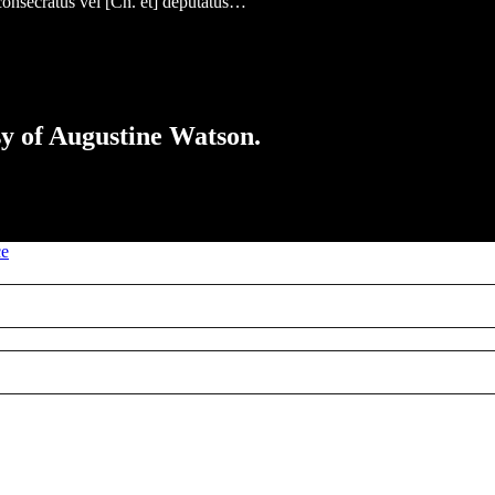
 consecratus vel [Cn. et] deputatus…
esy of Augustine Watson.
ce